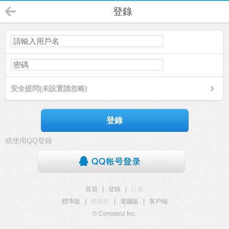
登錄
安全提問(未設置請忽略)
登錄
或使用QQ登錄
首頁
|
登錄
|
註冊
標準版
|
觸屏版
|
電腦版
|
客戶端
© Comsenz Inc.