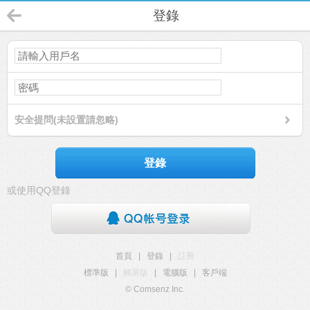
登錄
安全提問(未設置請忽略)
登錄
或使用QQ登錄
首頁
|
登錄
|
註冊
標準版
|
觸屏版
|
電腦版
|
客戶端
© Comsenz Inc.