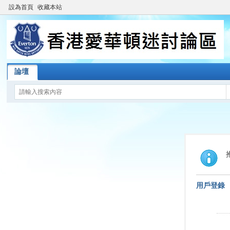
設為首頁
收藏本站
論壇
用戶登錄