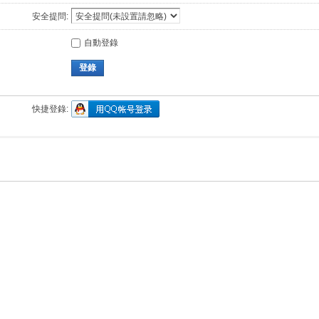
安全提問:
自動登錄
登錄
快捷登錄: