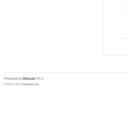
Powered by
Discuz!
X3.2
© 2001-2013
Comsenz Inc.