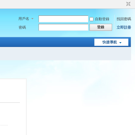
用戶名
自動登錄
找回密碼
登錄
密碼
立即註冊
快捷導航