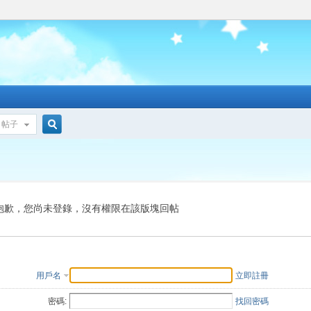
帖子
搜
索
抱歉，您尚未登錄，沒有權限在該版塊回帖
用戶名
立即註冊
密碼:
找回密碼