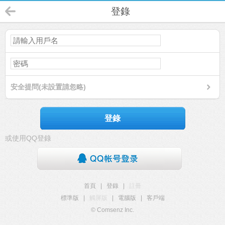
登錄
安全提問(未設置請忽略)
登錄
或使用QQ登錄
首頁
|
登錄
|
註冊
標準版
|
觸屏版
|
電腦版
|
客戶端
© Comsenz Inc.