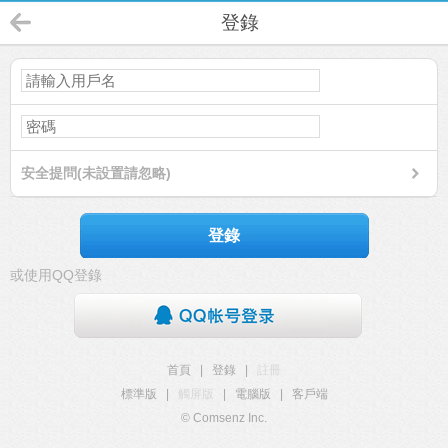
登錄
安全提問(未設置請忽略)
登錄
或使用QQ登錄
首頁
|
登錄
|
註冊
標準版
|
觸屏版
|
電腦版
|
客戶端
© Comsenz Inc.