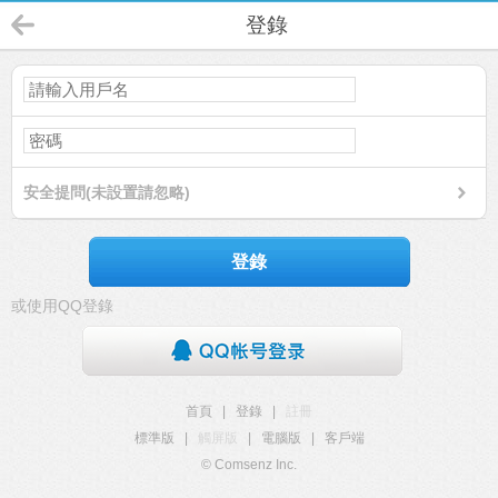
登錄
安全提問(未設置請忽略)
登錄
或使用QQ登錄
首頁
|
登錄
|
註冊
標準版
|
觸屏版
|
電腦版
|
客戶端
© Comsenz Inc.