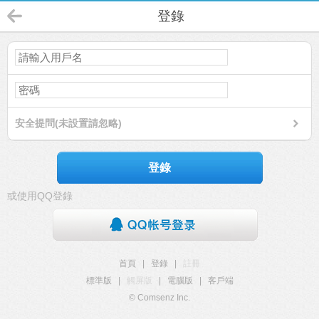
登錄
安全提問(未設置請忽略)
登錄
或使用QQ登錄
首頁
|
登錄
|
註冊
標準版
|
觸屏版
|
電腦版
|
客戶端
© Comsenz Inc.