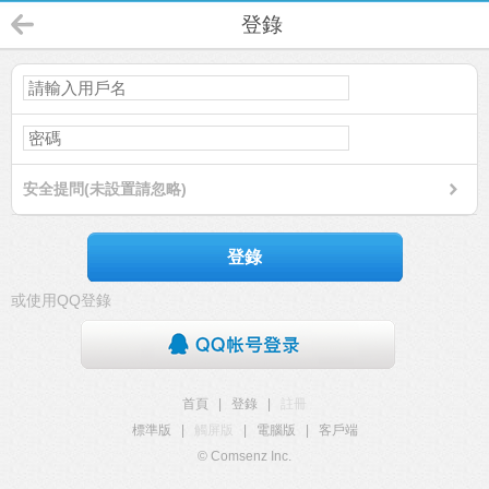
登錄
安全提問(未設置請忽略)
登錄
或使用QQ登錄
首頁
|
登錄
|
註冊
標準版
|
觸屏版
|
電腦版
|
客戶端
© Comsenz Inc.