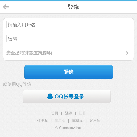
登錄
安全提問(未設置請忽略)
登錄
或使用QQ登錄
首頁
|
登錄
|
註冊
標準版
|
觸屏版
|
電腦版
|
客戶端
© Comsenz Inc.