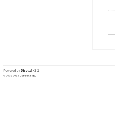
Powered by
Discuz!
X3.2
© 2001-2013
Comsenz Inc.