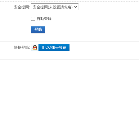
安全提問:
自動登錄
登錄
快捷登錄: