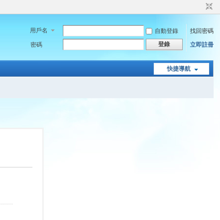
用戶名
自動登錄
找回密碼
登錄
密碼
立即註冊
快捷導航