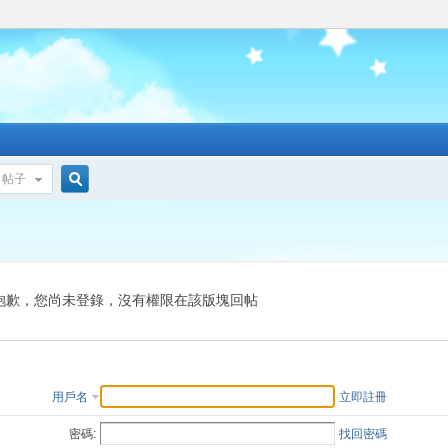
帖子
搜
索
抱歉，您尚未登錄，沒有權限在該版塊回帖
用戶名
立即註冊
密碼:
找回密碼