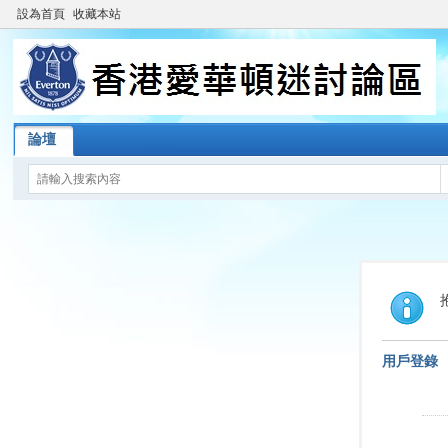
設為首頁
收藏本站
論壇
用戶登錄