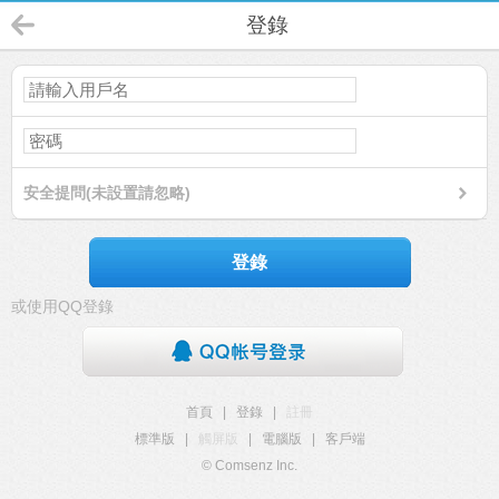
登錄
安全提問(未設置請忽略)
登錄
或使用QQ登錄
首頁
|
登錄
|
註冊
標準版
|
觸屏版
|
電腦版
|
客戶端
© Comsenz Inc.