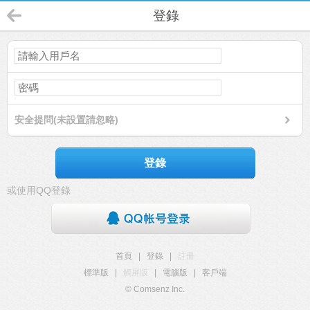
登錄
安全提問(未設置請忽略)
登錄
或使用QQ登錄
首頁
|
登錄
|
註冊
標準版
|
觸屏版
|
電腦版
|
客戶端
© Comsenz Inc.