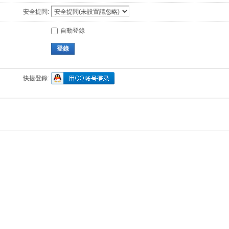
安全提問:
自動登錄
登錄
快捷登錄: