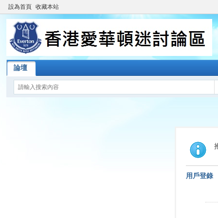
設為首頁
收藏本站
論壇
用戶登錄