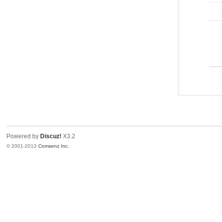
Powered by
Discuz!
X3.2
© 2001-2013
Comsenz Inc.