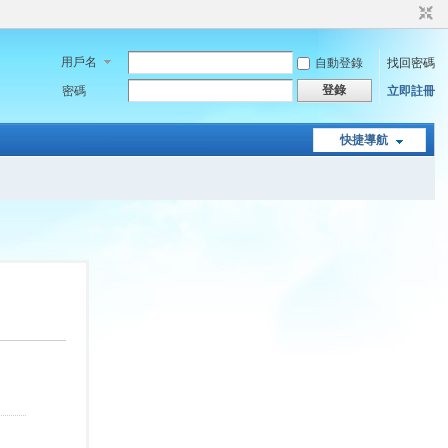
用戶名
自動登錄
找回密碼
登錄
密碼
立即註冊
快捷導航