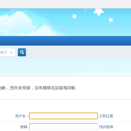
帖子
搜
索
抱歉，您尚未登錄，沒有權限在該版塊回帖
用戶名
立即註冊
密碼:
找回密碼