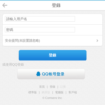
登錄
安全提問(未設置請忽略)
登錄
或使用QQ登錄
首頁
|
登錄
|
註冊
標準版
|
觸屏版
|
電腦版
|
客戶端
© Comsenz Inc.