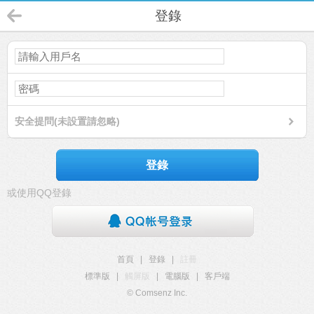
登錄
安全提問(未設置請忽略)
登錄
或使用QQ登錄
首頁
|
登錄
|
註冊
標準版
|
觸屏版
|
電腦版
|
客戶端
© Comsenz Inc.