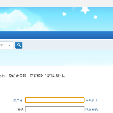
帖子
搜
索
抱歉，您尚未登錄，沒有權限在該版塊回帖
用戶名
立即註冊
密碼:
找回密碼