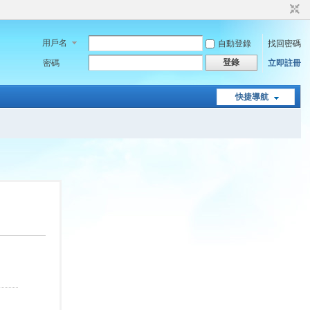
用戶名
自動登錄
找回密碼
登錄
密碼
立即註冊
快捷導航