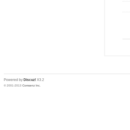
Powered by
Discuz!
X3.2
© 2001-2013
Comsenz Inc.