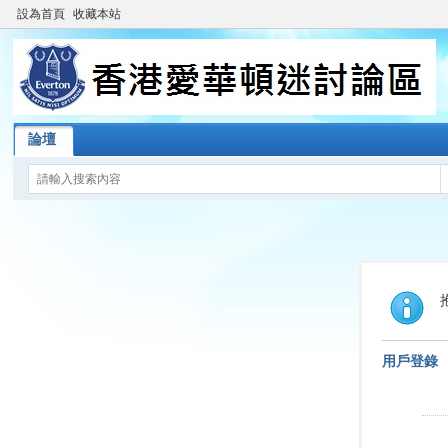
設為首頁
收藏本站
論壇
用戶登錄