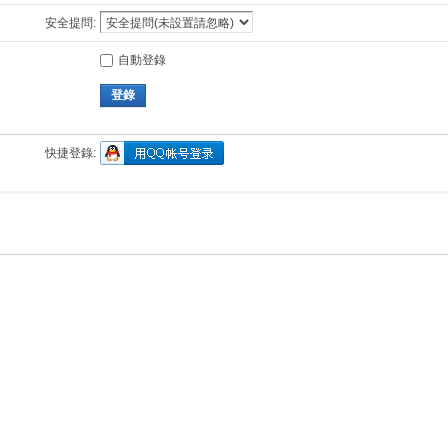
安全提問:
自動登錄
登錄
快捷登錄: