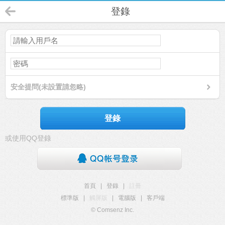
登錄
安全提問(未設置請忽略)
登錄
或使用QQ登錄
首頁
|
登錄
|
註冊
標準版
|
觸屏版
|
電腦版
|
客戶端
© Comsenz Inc.