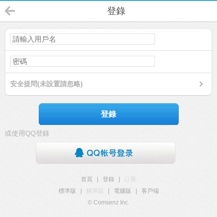
登錄
安全提問(未設置請忽略)
登錄
或使用QQ登錄
首頁
|
登錄
|
註冊
標準版
|
觸屏版
|
電腦版
|
客戶端
© Comsenz Inc.