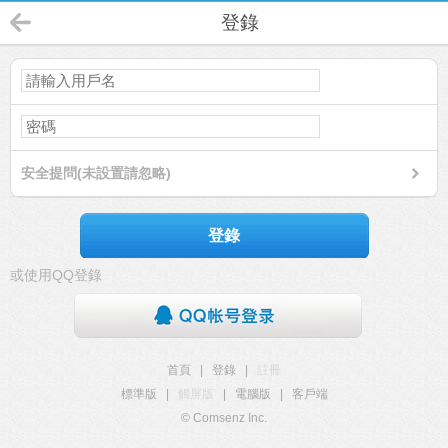
登錄
安全提問(未設置請忽略)
登錄
或使用QQ登錄
首頁
|
登錄
|
註冊
標準版
|
觸屏版
|
電腦版
|
客戶端
© Comsenz Inc.