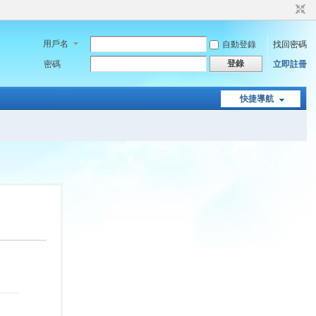
用戶名
自動登錄
找回密碼
登錄
密碼
立即註冊
快捷導航