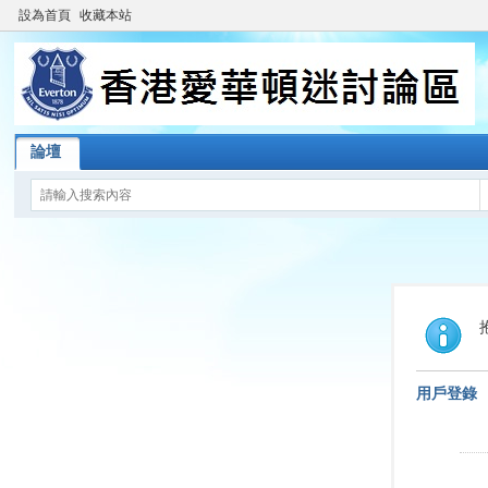
設為首頁
收藏本站
論壇
用戶登錄