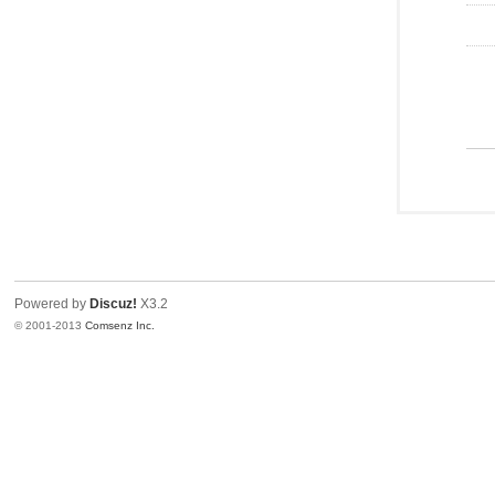
Powered by
Discuz!
X3.2
© 2001-2013
Comsenz Inc.