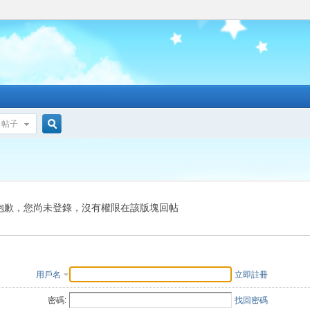
帖子
搜
索
抱歉，您尚未登錄，沒有權限在該版塊回帖
用戶名
立即註冊
密碼:
找回密碼