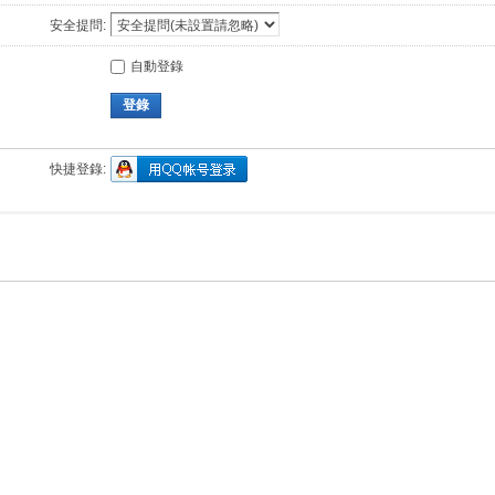
安全提問:
自動登錄
登錄
快捷登錄: