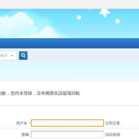
帖子
搜
索
抱歉，您尚未登錄，沒有權限在該版塊回帖
用戶名
立即註冊
密碼:
找回密碼