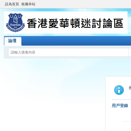
設為首頁
收藏本站
論壇
用戶登錄