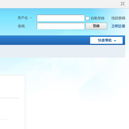
用戶名
自動登錄
找回密碼
登錄
密碼
立即註冊
快捷導航