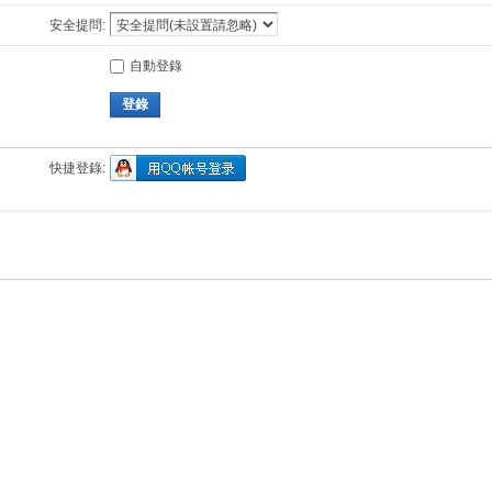
安全提問:
自動登錄
登錄
快捷登錄: