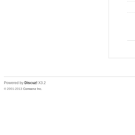
Powered by
Discuz!
X3.2
© 2001-2013
Comsenz Inc.