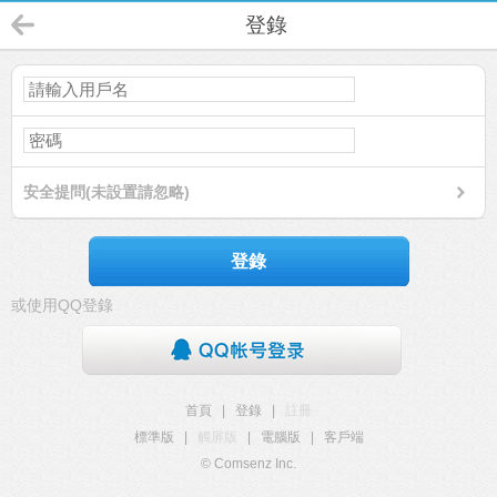
登錄
安全提問(未設置請忽略)
登錄
或使用QQ登錄
首頁
|
登錄
|
註冊
標準版
|
觸屏版
|
電腦版
|
客戶端
© Comsenz Inc.