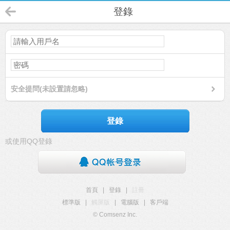
登錄
安全提問(未設置請忽略)
登錄
或使用QQ登錄
首頁
|
登錄
|
註冊
標準版
|
觸屏版
|
電腦版
|
客戶端
© Comsenz Inc.