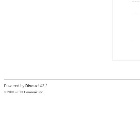
Powered by
Discuz!
X3.2
© 2001-2013
Comsenz Inc.