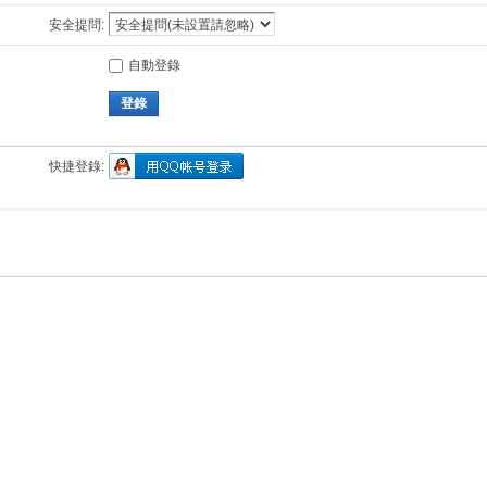
安全提問:
自動登錄
登錄
快捷登錄: