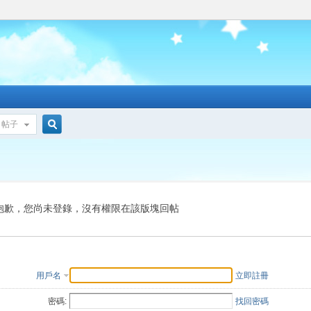
帖子
搜
索
抱歉，您尚未登錄，沒有權限在該版塊回帖
用戶名
立即註冊
密碼:
找回密碼