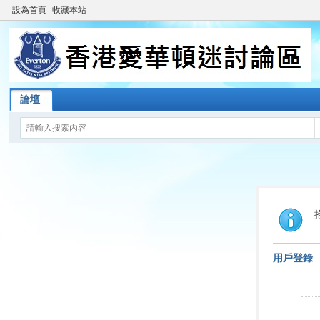
設為首頁
收藏本站
論壇
用戶登錄