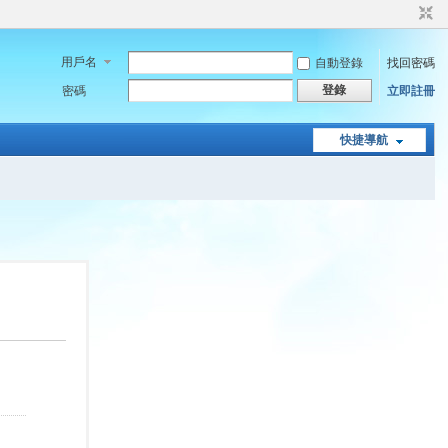
用戶名
自動登錄
找回密碼
登錄
密碼
立即註冊
快捷導航