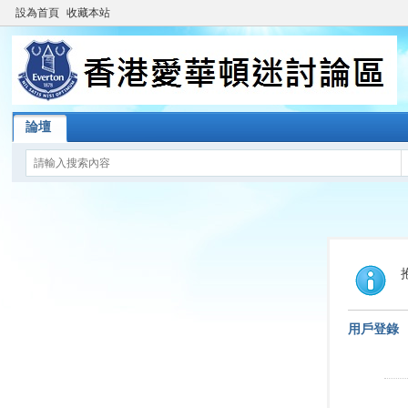
設為首頁
收藏本站
論壇
用戶登錄