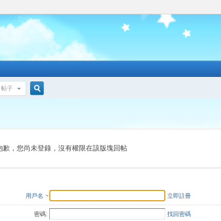
帖子
搜
索
抱歉，您尚未登錄，沒有權限在該版塊回帖
用戶名
立即註冊
密碼:
找回密碼