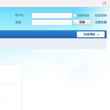
用戶名
自動登錄
找回密碼
登錄
密碼
立即註冊
快捷導航