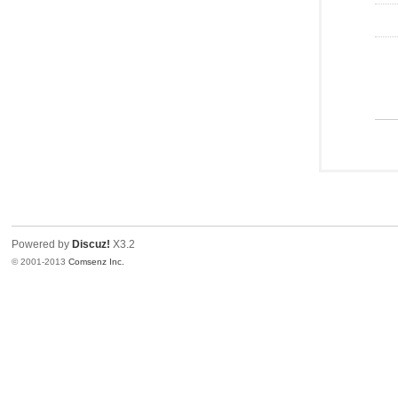
Powered by
Discuz!
X3.2
© 2001-2013
Comsenz Inc.