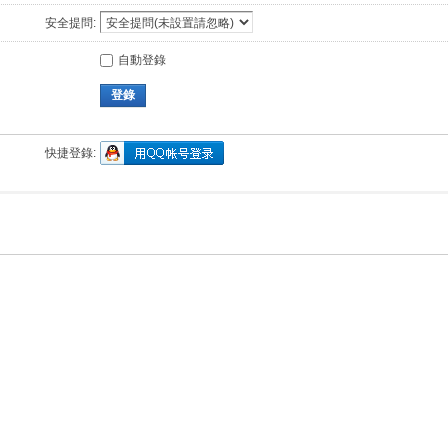
安全提問:
自動登錄
登錄
快捷登錄: