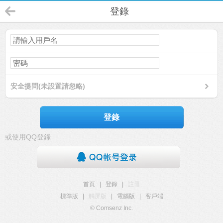
登錄
安全提問(未設置請忽略)
登錄
或使用QQ登錄
首頁
|
登錄
|
註冊
標準版
|
觸屏版
|
電腦版
|
客戶端
© Comsenz Inc.