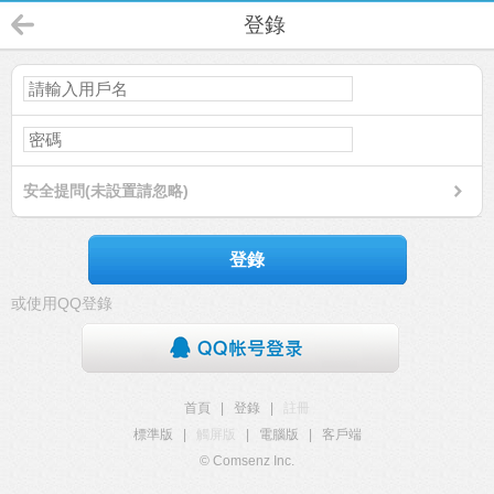
登錄
安全提問(未設置請忽略)
登錄
或使用QQ登錄
首頁
|
登錄
|
註冊
標準版
|
觸屏版
|
電腦版
|
客戶端
© Comsenz Inc.