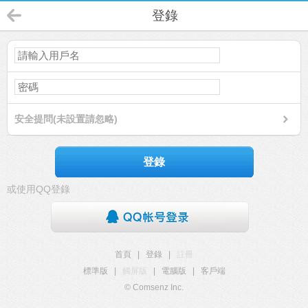
登錄
安全提問(未設置請忽略)
登錄
或使用QQ登錄
首頁
|
登錄
|
註冊
標準版
|
觸屏版
|
電腦版
|
客戶端
© Comsenz Inc.