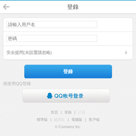
登錄
安全提問(未設置請忽略)
登錄
或使用QQ登錄
首頁
|
登錄
|
註冊
標準版
|
觸屏版
|
電腦版
|
客戶端
© Comsenz Inc.