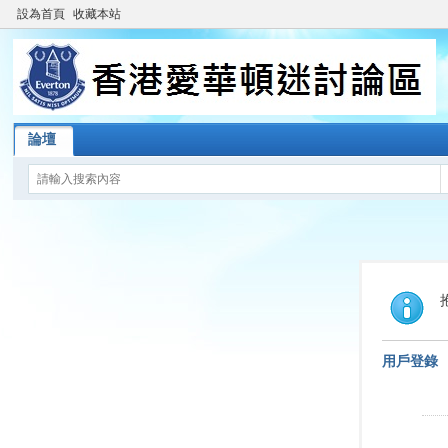
設為首頁
收藏本站
論壇
用戶登錄