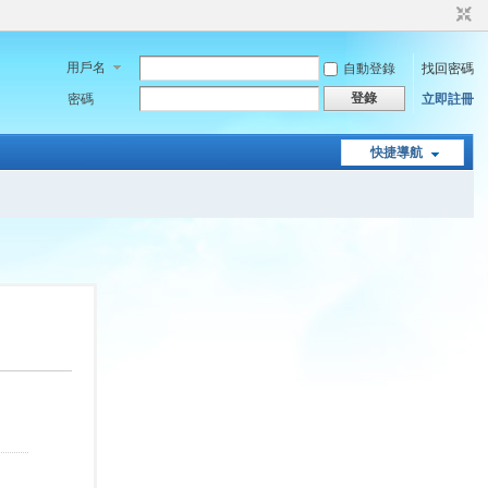
用戶名
自動登錄
找回密碼
登錄
密碼
立即註冊
快捷導航