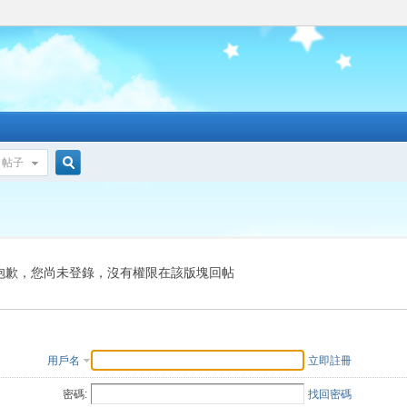
帖子
搜
索
抱歉，您尚未登錄，沒有權限在該版塊回帖
用戶名
立即註冊
密碼:
找回密碼