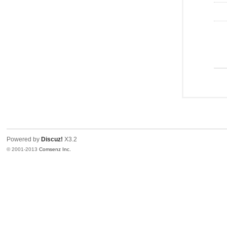
Powered by
Discuz!
X3.2
© 2001-2013
Comsenz Inc.