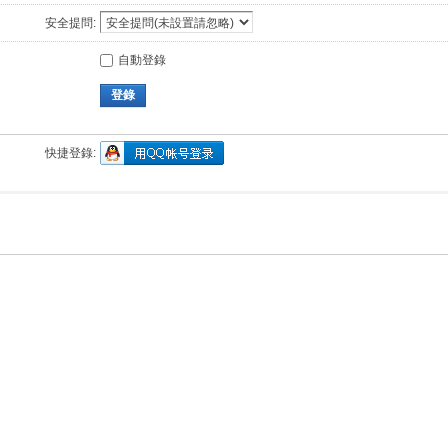
安全提問:
自動登錄
登錄
快捷登錄: