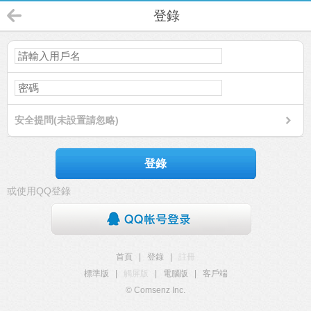
登錄
安全提問(未設置請忽略)
登錄
或使用QQ登錄
首頁
|
登錄
|
註冊
標準版
|
觸屏版
|
電腦版
|
客戶端
© Comsenz Inc.