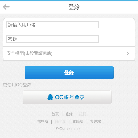
登錄
安全提問(未設置請忽略)
登錄
或使用QQ登錄
首頁
|
登錄
|
註冊
標準版
|
觸屏版
|
電腦版
|
客戶端
© Comsenz Inc.