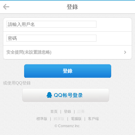
登錄
安全提問(未設置請忽略)
登錄
或使用QQ登錄
首頁
|
登錄
|
註冊
標準版
|
觸屏版
|
電腦版
|
客戶端
© Comsenz Inc.