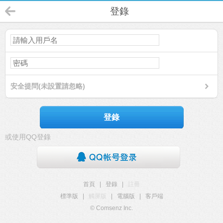
登錄
安全提問(未設置請忽略)
登錄
或使用QQ登錄
首頁
|
登錄
|
註冊
標準版
|
觸屏版
|
電腦版
|
客戶端
© Comsenz Inc.