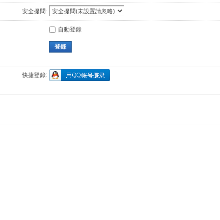
安全提問:
自動登錄
登錄
快捷登錄: