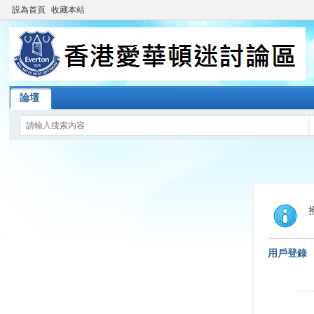
設為首頁
收藏本站
論壇
用戶登錄