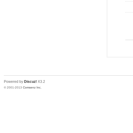
Powered by
Discuz!
X3.2
© 2001-2013
Comsenz Inc.