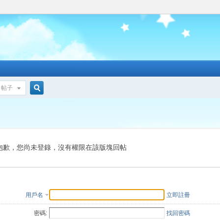
帖子
搜
索
抱歉，您尚未登錄，沒有權限在該版塊回帖
用戶名
立即註冊
密碼:
找回密碼