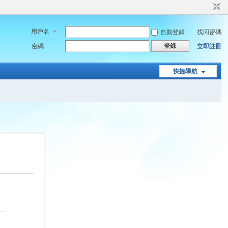
用戶名
自動登錄
找回密碼
登錄
密碼
立即註冊
快捷導航