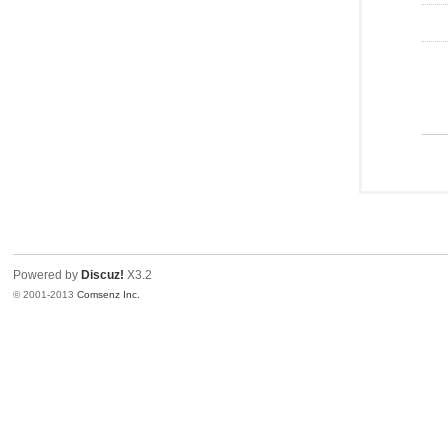
Powered by
Discuz!
X3.2
© 2001-2013
Comsenz Inc.