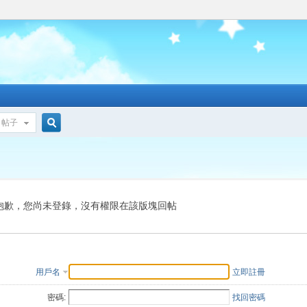
帖子
搜
索
抱歉，您尚未登錄，沒有權限在該版塊回帖
用戶名
立即註冊
密碼:
找回密碼