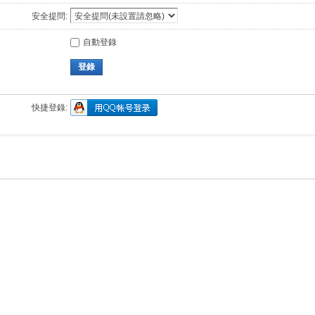
安全提問:
自動登錄
登錄
快捷登錄: