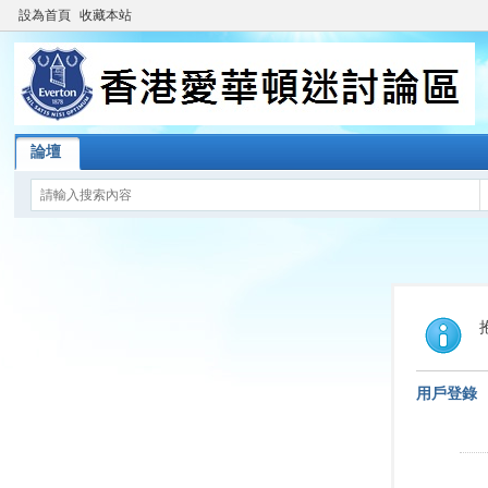
設為首頁
收藏本站
論壇
用戶登錄