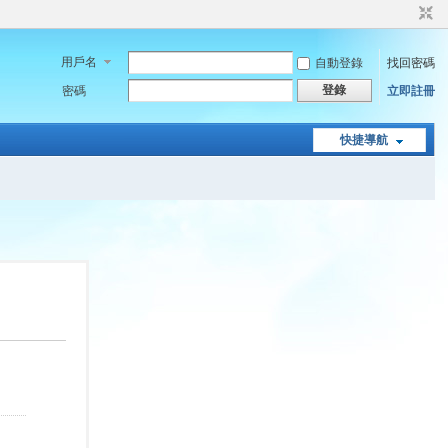
用戶名
自動登錄
找回密碼
登錄
密碼
立即註冊
快捷導航