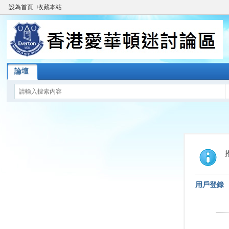
設為首頁
收藏本站
論壇
用戶登錄