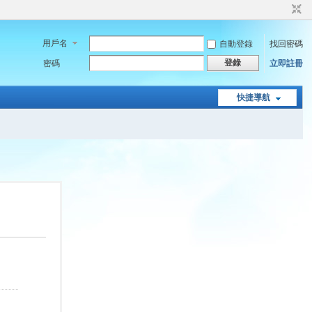
用戶名
自動登錄
找回密碼
登錄
密碼
立即註冊
快捷導航