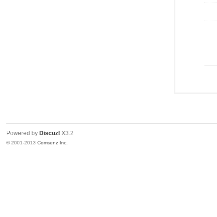
Powered by
Discuz!
X3.2
© 2001-2013
Comsenz Inc.