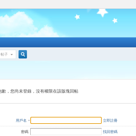
帖子
搜
索
抱歉，您尚未登錄，沒有權限在該版塊回帖
用戶名
立即註冊
密碼:
找回密碼