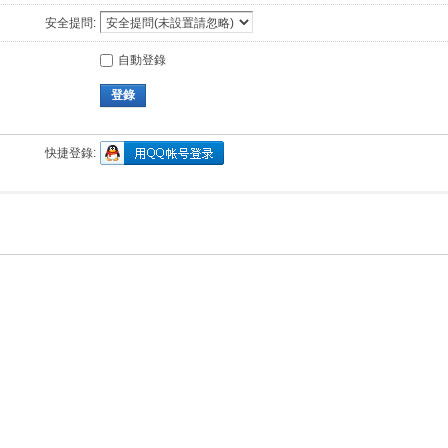
安全提問:
自動登錄
登錄
快捷登錄: