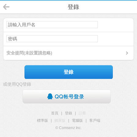
登錄
安全提問(未設置請忽略)
登錄
或使用QQ登錄
首頁
|
登錄
|
註冊
標準版
|
觸屏版
|
電腦版
|
客戶端
© Comsenz Inc.