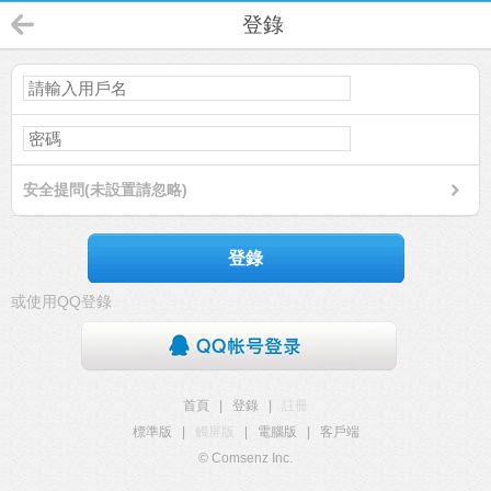
登錄
安全提問(未設置請忽略)
登錄
或使用QQ登錄
首頁
|
登錄
|
註冊
標準版
|
觸屏版
|
電腦版
|
客戶端
© Comsenz Inc.