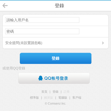
登錄
安全提問(未設置請忽略)
登錄
或使用QQ登錄
首頁
|
登錄
|
註冊
標準版
|
觸屏版
|
電腦版
|
客戶端
© Comsenz Inc.