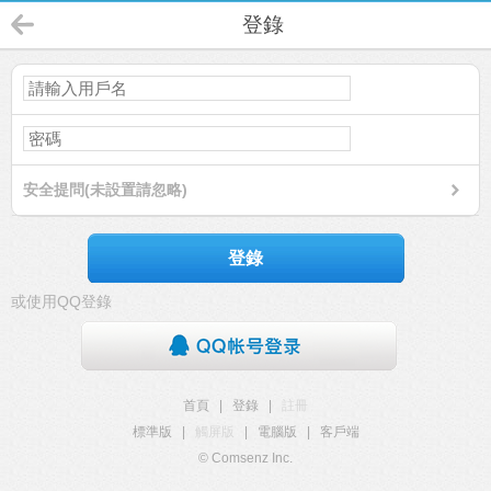
登錄
安全提問(未設置請忽略)
登錄
或使用QQ登錄
首頁
|
登錄
|
註冊
標準版
|
觸屏版
|
電腦版
|
客戶端
© Comsenz Inc.