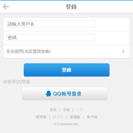
登錄
安全提問(未設置請忽略)
登錄
或使用QQ登錄
首頁
|
登錄
|
註冊
標準版
|
觸屏版
|
電腦版
|
客戶端
© Comsenz Inc.