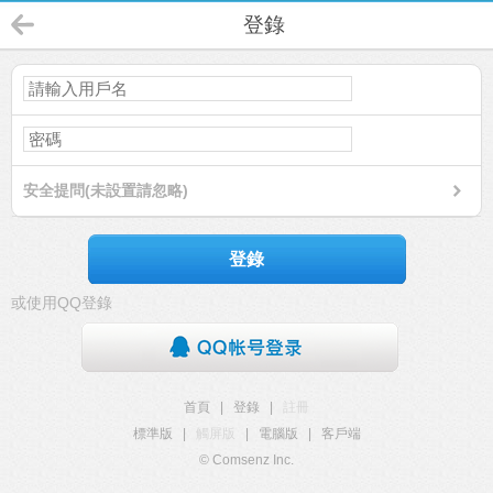
登錄
安全提問(未設置請忽略)
登錄
或使用QQ登錄
首頁
|
登錄
|
註冊
標準版
|
觸屏版
|
電腦版
|
客戶端
© Comsenz Inc.