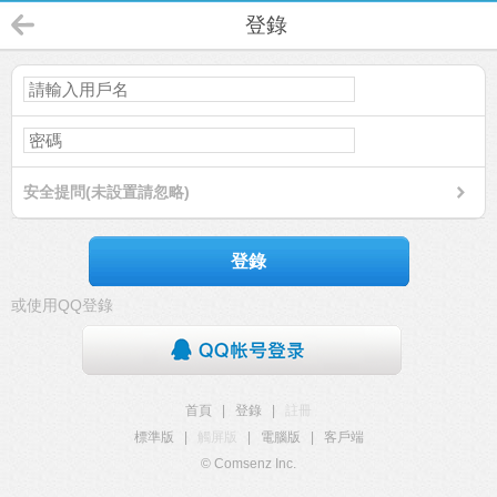
登錄
安全提問(未設置請忽略)
登錄
或使用QQ登錄
首頁
|
登錄
|
註冊
標準版
|
觸屏版
|
電腦版
|
客戶端
© Comsenz Inc.