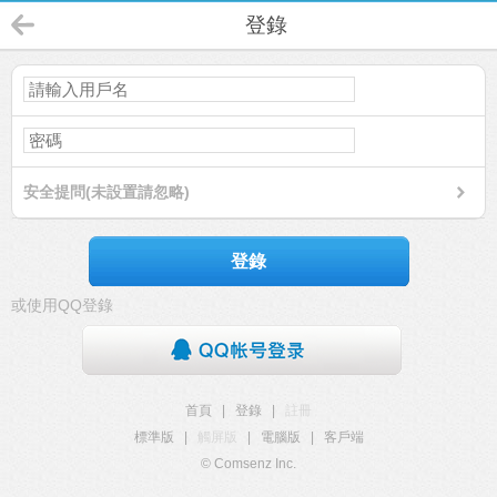
登錄
安全提問(未設置請忽略)
登錄
或使用QQ登錄
首頁
|
登錄
|
註冊
標準版
|
觸屏版
|
電腦版
|
客戶端
© Comsenz Inc.