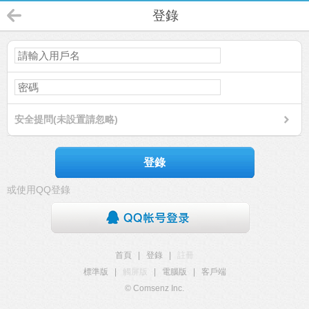
登錄
安全提問(未設置請忽略)
登錄
或使用QQ登錄
首頁
|
登錄
|
註冊
標準版
|
觸屏版
|
電腦版
|
客戶端
© Comsenz Inc.