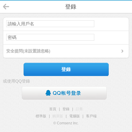
登錄
安全提問(未設置請忽略)
登錄
或使用QQ登錄
首頁
|
登錄
|
註冊
標準版
|
觸屏版
|
電腦版
|
客戶端
© Comsenz Inc.