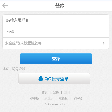
登錄
安全提問(未設置請忽略)
登錄
或使用QQ登錄
首頁
|
登錄
|
註冊
標準版
|
觸屏版
|
電腦版
|
客戶端
© Comsenz Inc.