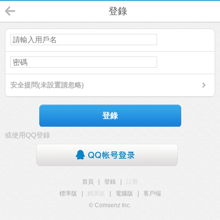
登錄
安全提問(未設置請忽略)
登錄
或使用QQ登錄
首頁
|
登錄
|
註冊
標準版
|
觸屏版
|
電腦版
|
客戶端
© Comsenz Inc.