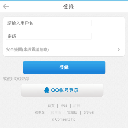
登錄
安全提問(未設置請忽略)
登錄
或使用QQ登錄
首頁
|
登錄
|
註冊
標準版
|
觸屏版
|
電腦版
|
客戶端
© Comsenz Inc.